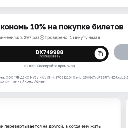
кономь 10% на покупке билетов
рименили: 8 297 раз
Проверено: 1 минуту назад
DX749988
Скопировать
1 шаг. Скопируйте промокод
ма. ООО "ЯНДЕКС МУЗЫКА", ИНН: 9705121040 erid: 25H8d7vbP8SRTvHZrUcdLB
ероприятие на Яндекс Афише!
н перевертывается на другой, а когда ему жить