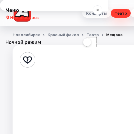
Меню
×
Концерты
Театр
Новосибирск
Концерты
Новосибирск
Красный факел
Театр
Мещане
Ночной режим
☀
☾
Театр
Стендап
Выставки
Квесты
Экскурсии
Спорт
События