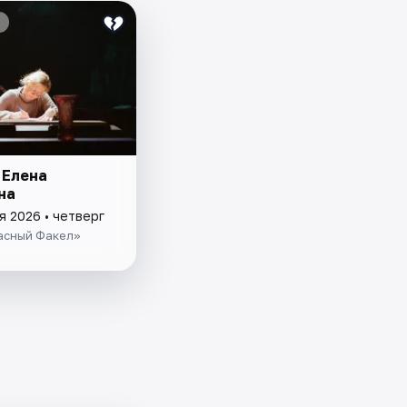
 Елена
на
я 2026 • четверг
асный Факел»