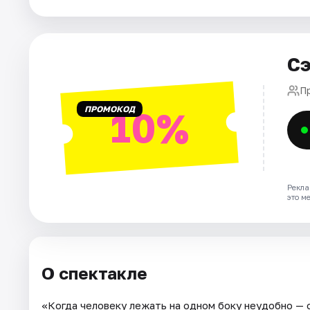
Города
Сэ
Площадки
П
Артисты
ПРОМОКОД
10%
Рейтинги
Рекла
это м
О спектакле
«Когда человеку лежать на одном боку неудобно — о