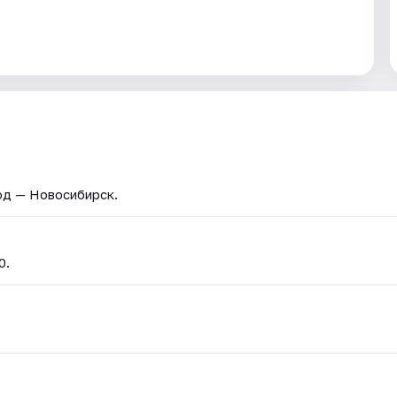
род — Новосибирск.
0.