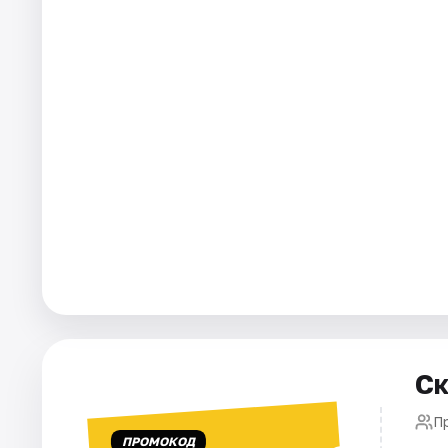
Города
Площадки
Артисты
Рейтинги
Ск
П
ПРОМОКОД