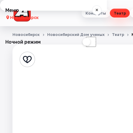
Меню
×
Концерты
Театр
Новосибирск
Концерты
Новосибирск
Новосибирский Дом ученых
Театр
Ночной режим
☀
☾
Театр
Стендап
Выставки
Квесты
Экскурсии
Спорт
События