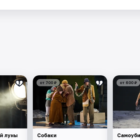
.
от 700 ₽
от 600 ₽
й луны
Собаки
Самоуб