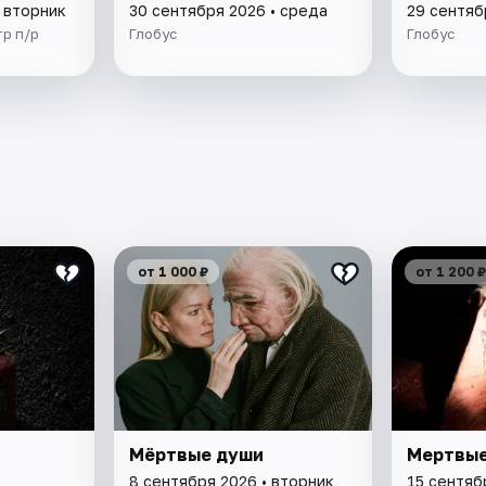
 вторник
30 сентября 2026 • среда
29 сентяб
р п/р
Глобус
Глобус
от 1 000 ₽
от 1 200 ₽
Мёртвые души
Мертвые
8 сентября 2026 • вторник
15 сентяб