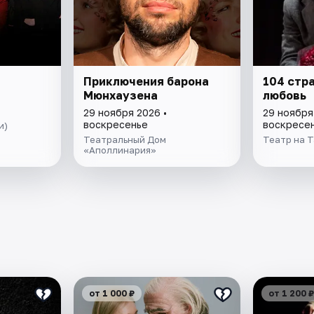
Приключения барона
104 стр
Мюнхаузена
любовь
29 ноября 2026 •
29 ноября
воскресенье
воскресе
и)
Театральный Дом
Театр на Т
«Аполлинария»
от 1 000 ₽
от 1 200 ₽