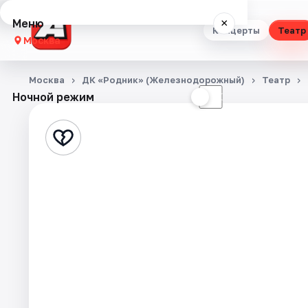
Меню
×
Концерты
Театр
Москва
Концерты
Москва
ДК «Родник» (Железнодорожный)
Театр
Ночной режим
☀
☾
Театр
Стендап
Выставки
Квесты
Экскурсии
Спорт
События