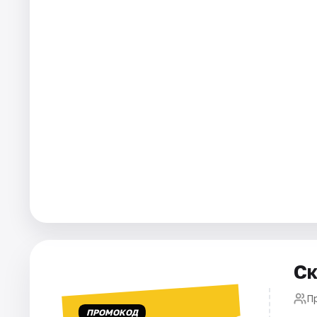
Города
Площадки
Артисты
Рейтинги
Ск
П
ПРОМОКОД