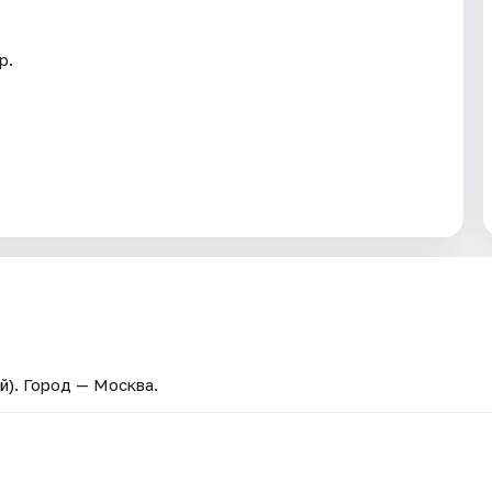
р.
й)
. Город — Москва.