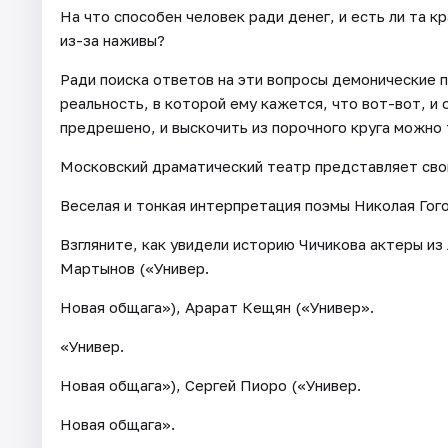
На что способен человек ради денег, и есть ли та к
из-за наживы?
Ради поиска ответов на эти вопросы демонические 
реальность, в которой ему кажется, что вот-вот, и 
предрешено, и выскочить из порочного круга можно
Московский драматический театр представляет свою
Веселая и тонкая интерпретация поэмы Николая Гог
Взгляните, как увидели историю Чичикова актеры и
Мартынов («Универ.
Новая общага»), Арарат Кещян («Универ».
«Универ.
Новая общага»), Сергей Пиоро («Универ.
Новая общага».