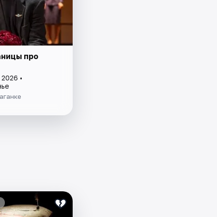
аницы про
 2026 •
нье
аганке