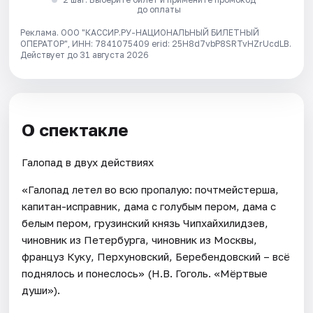
до оплаты
Реклама. ООО "КАССИР.РУ-НАЦИОНАЛЬНЫЙ БИЛЕТНЫЙ
ОПЕРАТОР", ИНН: 7841075409 erid: 25H8d7vbP8SRTvHZrUcdLB.
Действует до 31 августа 2026
О спектакле
Галопад в двух действиях
«Галопад летел во всю пропалую: почтмейстерша,
капитан-исправник, дама с голубым пером, дама с
белым пером, грузинский князь Чипхайхилидзев,
чиновник из Петербурга, чиновник из Москвы,
француз Куку, Перхуновский, Беребендовский – всё
поднялось и понеслось» (Н.В. Гоголь. «Мёртвые
души»).