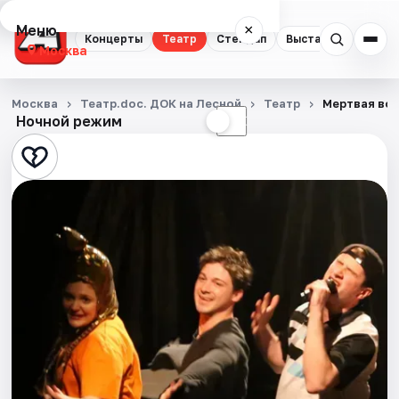
Меню
×
Концерты
Театр
Стендап
Выставки
Квест
Москва
Концерты
Москва
Театр.doc. ДОК на Лесной
Театр
Мертвая во
Ночной режим
☀
☾
Театр
Стендап
Выставки
Квесты
Экскурсии
Спорт
События