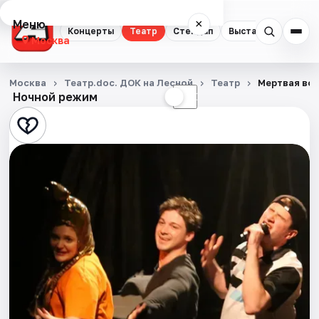
Меню
×
Концерты
Театр
Стендап
Выставки
Квест
Москва
Концерты
Москва
Театр.doc. ДОК на Лесной
Театр
Мертвая во
Ночной режим
☀
☾
Театр
Стендап
Выставки
Квесты
Экскурсии
Спорт
События