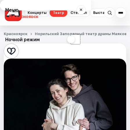
Меню
×
Концерты
Театр
Стендап
Выставки
Квест
Красноярск
Концерты
Красноярск
Норильский Заполярный театр драмы Маяковс
Ночной режим
☀
☾
Театр
Стендап
Выставки
Квесты
Экскурсии
Спорт
События