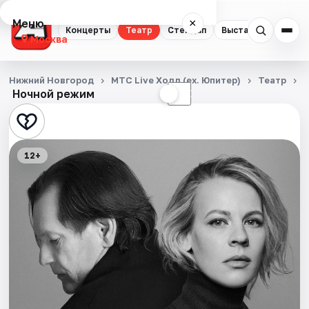
Меню
×
Концерты
Театр
Стендап
Выставки
Квест
Москва
Концерты
Нижний Новгород
МТС Live Холл (ex. Юпитер)
Театр
Ночной режим
☀
☾
Театр
Стендап
12+
Выставки
Квесты
Экскурсии
Спорт
События