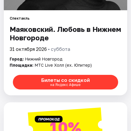
Города
Спектакль
Маяковский. Любовь в Нижнем
Площадки
Новгороде
Артисты
31 октября 2026
• суббота
Рейтинги
Город:
Нижний Новгород
Площадка:
МТС Live Холл (ex. Юпитер)
Билеты со скидкой
на Яндекс Афише
ПРОМОКОД
10%