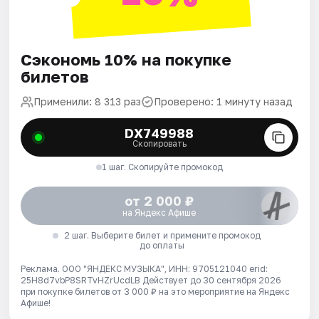
Сэкономь 10% на покупке
билетов
Применили: 8 313 раз
Проверено: 1 минуту назад
DX749988
Скопировать
1 шаг. Скопируйте промокод
от 2 000 ₽
на Яндекс Афише
2 шаг. Выберите билет и примените промокод
до оплаты
Реклама. ООО "ЯНДЕКС МУЗЫКА", ИНН: 9705121040 erid:
25H8d7vbP8SRTvHZrUcdLB
Действует до 30 сентября 2026
при покупке билетов от 3 000 ₽ на это мероприятие на Яндекс
Афише!