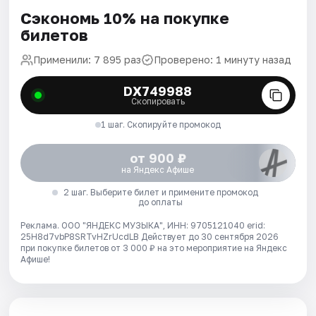
Сэкономь 10% на покупке
билетов
Применили: 7 895 раз
Проверено: 1 минуту назад
DX749988
Скопировать
1 шаг. Скопируйте промокод
от 900 ₽
на Яндекс Афише
2 шаг. Выберите билет и примените промокод
до оплаты
Реклама. ООО "ЯНДЕКС МУЗЫКА", ИНН: 9705121040 erid:
25H8d7vbP8SRTvHZrUcdLB
Действует до 30 сентября 2026
при покупке билетов от 3 000 ₽ на это мероприятие на Яндекс
Афише!