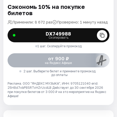
Сэкономь 10% на покупке
билетов
Применили: 8 672 раз
Проверено: 1 минуту назад
DX749988
Скопировать
1 шаг. Скопируйте промокод
от 900 ₽
на Яндекс Афише
2 шаг. Выберите билет и примените промокод
до оплаты
Реклама. ООО "ЯНДЕКС МУЗЫКА", ИНН: 9705121040 erid:
25H8d7vbP8SRTvHZrUcdLB
Действует до 30 сентября 2026
при покупке билетов от 3 000 ₽ на это мероприятие на Яндекс
Афише!