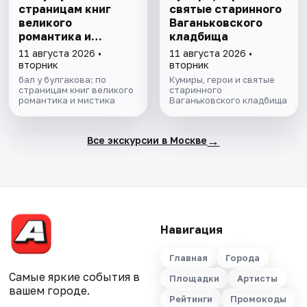
страницам книг
святые старинного
великого
Ваганьковского
романтика и
кладбища
мистика
11 августа 2026 •
11 августа 2026 •
вторник
вторник
бал у булгакова: по
Кумиры, герои и святые
страницам книг великого
старинного
романтика и мистика
Ваганьковского кладбища
→
Все экскурсии в Москве
Навигация
Главная
Города
Самые яркие события в
Площадки
Артисты
вашем городе.
Рейтинги
Промокоды