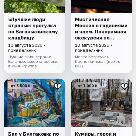
«Лучшие люди
Мистическая
страны»: прогулка
Москва с гаданиями
по Ваганьковскому
и чаем. Панорамная
кладбищу
экскурсия по
центру столицы
10 августа 2026 •
10 августа 2026 •
понедельник
понедельник
Лучшие люди страны:
Место встречи: м.
Ваганьковское кладбище
Кропоткинская (выход
в мини-группе
№1)
от 5 500 ₽
от 7 000 ₽
Бал у Булгакова: по
Кумиры, герои и