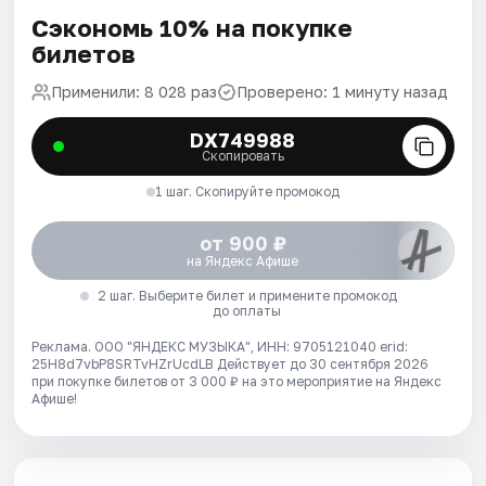
Сэкономь 10% на покупке
билетов
Применили: 8 028 раз
Проверено: 1 минуту назад
DX749988
Скопировать
1 шаг. Скопируйте промокод
от 900 ₽
на Яндекс Афише
2 шаг. Выберите билет и примените промокод
до оплаты
Реклама. ООО "ЯНДЕКС МУЗЫКА", ИНН: 9705121040 erid:
25H8d7vbP8SRTvHZrUcdLB
Действует до 30 сентября 2026
при покупке билетов от 3 000 ₽ на это мероприятие на Яндекс
Афише!