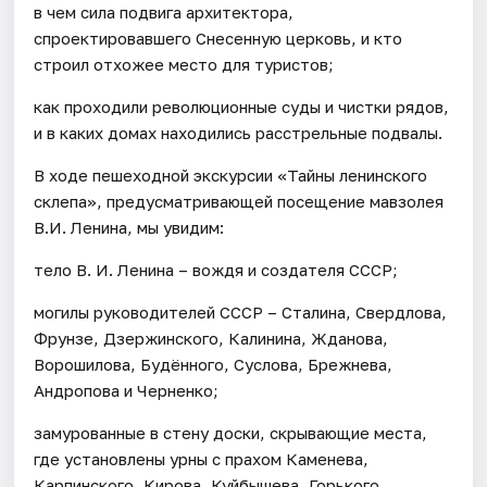
в чем сила подвига архитектора,
спроектировавшего Снесенную церковь, и кто
строил отхожее место для туристов;
как проходили революционные суды и чистки рядов,
и в каких домах находились расстрельные подвалы.
В ходе пешеходной экскурсии «Тайны ленинского
склепа», предусматривающей посещение мавзолея
В.И. Ленина, мы увидим:
тело В. И. Ленина – вождя и создателя СССР;
могилы руководителей СССР – Сталина, Свердлова,
Фрунзе, Дзержинского, Калинина, Жданова,
Ворошилова, Будённого, Суслова, Брежнева,
Андропова и Черненко;
замурованные в стену доски, скрывающие места,
где установлены урны с прахом Каменева,
Карпинского, Кирова, Куйбышева, Горького,