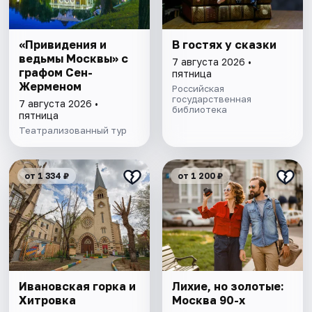
«Привидения и
В гостях у сказки
ведьмы Москвы» с
7 августа 2026 •
графом Сен-
пятница
Жерменом
Российская
государственная
7 августа 2026 •
библиотека
пятница
Театрализованный тур
от 1 334 ₽
от 1 200 ₽
Ивановская горка и
Лихие, но золотые:
Хитровка
Москва 90-х