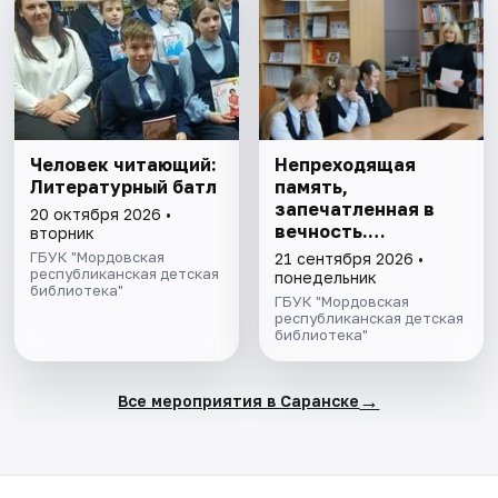
Человек читающий:
Непреходящая
Литературный батл
память,
запечатленная в
20 октября 2026 •
вечность.
вторник
Историко-
ГБУК "Мордовская
21 сентября 2026 •
республиканская детская
культурный
понедельник
библиотека"
экскурс
ГБУК "Мордовская
республиканская детская
библиотека"
→
Все мероприятия в Саранске