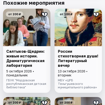
Похожие мероприятия
от 200 ₽
от 100 ₽
Салтыков-Щедрин:
России
живые истории.
стихотворная душа!
Драматургическая
Литературный
лаборатория
вечер
5 октября 2026 •
13 октября 2026 •
понедельник
вторник
ГБУК "Мордовская
МБУ «ЦРБ
республиканская детская
Теньгушевского
библиотека"
муниципального района»
от 200 ₽
от 200 ₽