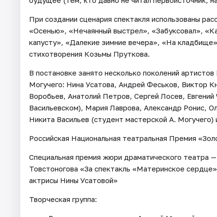
будущее (тем, кто давно не читал первоисточник, 
При создании сценария спектакля использованы ра
«Осенью», «Нечаянный выстрел», «Забуксовал», «Как
капусту», «Далекие зимние вечера», «На кладбище»
стихотворения Козьмы Пруткова.
В постановке занято несколько поколений артистов
Могучего: Нина Усатова, Андрей Феськов, Виктор К
Воробьев, Анатолий Петров, Сергей Лосев, Евгений
Васильевском), Мария Лаврова, Александр Ронис, Ол
Никита Васильев (студент мастерской А. Могучего) 
Российская Национальная театральная Премия «Зол
Специальная премия жюри драматического театра — 
Товстоногова «За спектакль «Материнское сердце»
актрисы Нины Усатовой»
Творческая группа: