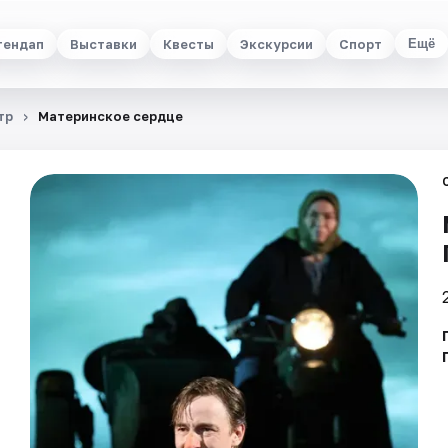
тендап
Выставки
Квесты
Экскурсии
Спорт
Ещё
тр
Материнское сердце