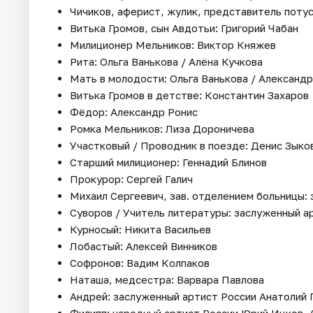
Чичиков, аферист, жулик, представитель поту
Витька Громов, сын Авдотьи: Григорий Чабан
Милиционер Мельников: Виктор Княжев
Рита: Ольга Ванькова / Алёна Кучкова
Мать в молодости: Ольга Ванькова / Александ
Витька Громов в детстве: Константин Захаров
Фёдор: Александр Ронис
Ромка Мельников: Лиза Дороничева
Участковый / Проводник в поезде: Денис Зыко
Старший милиционер: Геннадий Блинов
Прокурор: Сергей Галич
Михаил Сергеевич, зав. отделением больницы:
Суворов / Учитель литературы: заслуженный 
Курносый: Никита Васильев
Лобастый: Алексей Винников
Софронов: Вадим Колпаков
Наташа, медсестра: Варвара Павлова
Андрей: заслуженный артист России Анатолий