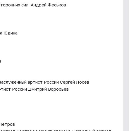
сторонних сил: Андрей Феськов
ра Юдина
в
 заслуженный артист России Сергей Лосев
артист России Дмитрий Воробьёв
 Петров