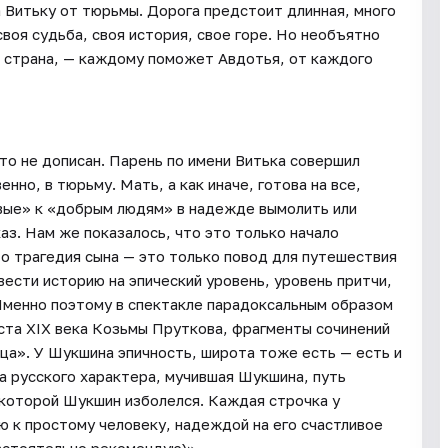
а Витьку от тюрьмы. Дорога предстоит длинная, много
воя судьба, своя история, свое горе. Но необъятно
к страна, — каждому поможет Авдотья, от каждого
о не дописан. Парень по имени Витька совершил
нно, в тюрьму. Мать, а как иначе, готова на все,
аевые» к «добрым людям» в надежде вымолить или
аз. Нам же показалось, что это только начало
то трагедия сына — это только повод для путешествия
вести историю на эпический уровень, уровень притчи,
 Именно поэтому в спектакле парадоксальным образом
иста XIX века Козьмы Пруткова, фрагменты сочинений
дца». У Шукшина эпичность, широта тоже есть — есть и
ма русского характера, мучившая Шукшина, путь
 которой Шукшин изболелся. Каждая строчка у
 к простому человеку, надеждой на его счастливое