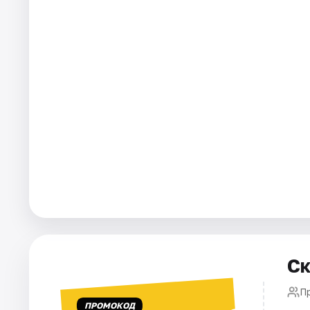
Города
Площадки
Артисты
Рейтинги
Ск
П
ПРОМОКОД