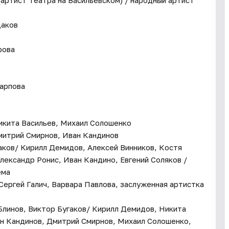
(артист Театра на Васильевском) / народный артист
даков
рова
арпова
икита Васильев, Михаил Солошенко
Дмитрий Смирнов, Иван Кандинов
гаков/ Кирилл Демидов, Алексей Винников, Костя
лександр Ронис, Иван Кандино, Евгений Соляков /
ема
Сергей Галич, Варвара Павлова, заслуженная артистка
 Блинов, Виктор Бугаков/ Кирилл Демидов, Никита
ван Кандинов, Дмитрий Смирнов, Михаил Солошенко,