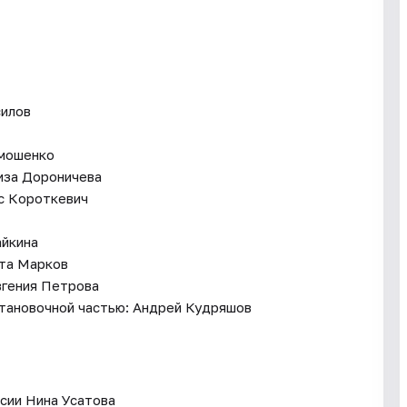
силов
имошенко
иза Дороничева
с Короткевич
айкина
ита Марков
вгения Петрова
ановочной частью: Андрей Кудряшов
ссии Нина Усатова