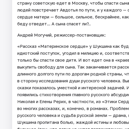
страну советскую едет в Москву, чтобы спасти сын
людей повстречает Авдотья по пути, и у каждого — с
сердце матери — большое, сильное, бескрайнее, ка
беду отведет... А сына спасет ли?..
Андрей Могучий, режиссер-постановщик:
«Рассказ «Материнское сердце» у Шукшина как будт
идиотский поступок, угодил в милицию и, соответстве
только бы спасти свое дитя. И вот едет она в «кр
выкупить свободу для сына. Так заканчивается расск
длинного долгого пути по дорогам родной страны, ч
в сторону исследования души русского человека. Вы
сказки показалось уместной и интересной задачей.
появились стихотворения главного русского абсурд
Николая и Елены Рерих, в частности, из «Этики Сер
во многих рассказах, и, конечно, в романах. Пробле
русского человека и судьба русской земли — драма,
Шукшина пропитана болью, жаждой истины и любовью