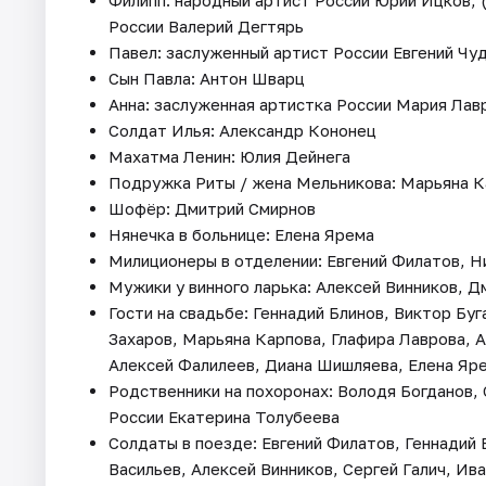
Филипп: народный артист России Юрий Ицков, 
России Валерий Дегтярь
Павел: заслуженный артист России Евгений Чу
Сын Павла: Антон Шварц
Анна: заслуженная артистка России Мария Лав
Солдат Илья: Александр Кононец
Махатма Ленин: Юлия Дейнега
Подружка Риты / жена Мельникова: Марьяна К
Шофёр: Дмитрий Смирнов
Нянечка в больнице: Елена Ярема
Милиционеры в отделении: Евгений Филатов, Н
Мужики у винного ларька: Алексей Винников, 
Гости на свадьбе: Геннадий Блинов, Виктор Бу
Захаров, Марьяна Карпова, Глафира Лаврова, А
Алексей Фалилеев, Диана Шишляева, Елена Яр
Родственники на похоронах: Володя Богданов, 
России Екатерина Толубеева
Солдаты в поезде: Евгений Филатов, Геннадий
Васильев, Алексей Винников, Сергей Галич, И