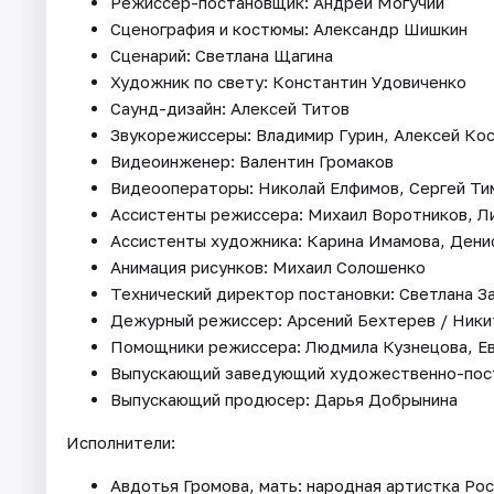
Режиссер-постановщик: Андрей Могучий
Сценография и костюмы: Александр Шишкин
Сценарий: Светлана Щагина
Художник по свету: Константин Удовиченко
Саунд-дизайн: Алексей Титов
Звукорежиссеры: Владимир Гурин, Алексей Ко
Видеоинженер: Валентин Громаков
Видеооператоры: Николай Елфимов, Сергей Т
Ассистенты режиссера: Михаил Воротников, Л
Ассистенты художника: Карина Имамова, Дени
Анимация рисунков: Михаил Солошенко
Технический директор постановки: Светлана З
Дежурный режиссер: Арсений Бехтерев / Ник
Помощники режиссера: Людмила Кузнецова, Е
Выпускающий заведующий художественно-пост
Выпускающий продюсер: Дарья Добрынина
Исполнители:
Авдотья Громова, мать: народная артистка Ро