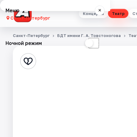
Меню
×
Концерты
Театр
С
Санкт-Петербург
Концерты
Санкт-Петербург
БДТ имени Г. А. Товстоногова
Теа
Ночной режим
☀
☾
Театр
Стендап
Выставки
Квесты
Экскурсии
Спорт
События