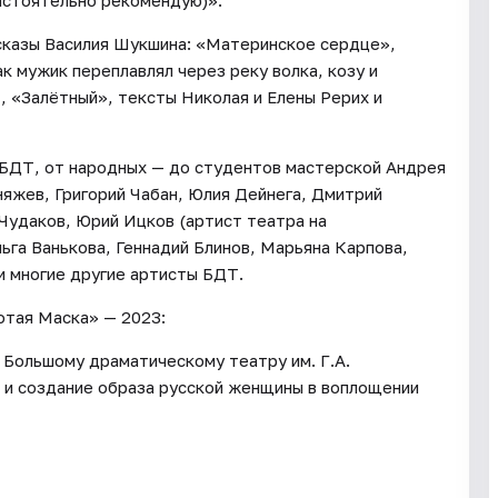
настоятельно рекомендую)».
ссказы Василия Шукшина: «Материнское сердце»,
 мужик переплавлял через реку волка, козу и
, «Залётный», тексты Николая и Елены Рерих и
 БДТ, от народных — до студентов мастерской Андрея
няжев, Григорий Чабан, Юлия Дейнега, Дмитрий
 Чудаков, Юрий Ицков (артист театра на
ьга Ванькова, Геннадий Блинов, Марьяна Карпова,
и многие другие артисты БДТ.
отая Маска» — 2023:
Большому драматическому театру им. Г.А.
 и создание образа русской женщины в воплощении