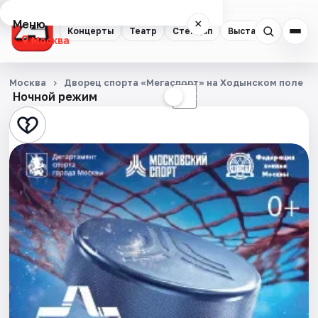
Меню
×
Концерты
Театр
Стендап
Выставки
Квест
Москва
Концерты
Москва
Дворец спорта «Мегаспорт» на Ходынском поле
Ночной режим
☀
☾
Театр
Стендап
Выставки
Квесты
Экскурсии
Спорт
События