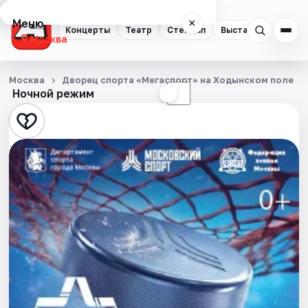
Меню
×
Концерты
Театр
Стендап
Выставки
Квест
Москва
Концерты
Москва
Дворец спорта «Мегаспорт» на Ходынском поле
Ночной режим
☀
☾
Театр
Стендап
Выставки
Квесты
Экскурсии
Спорт
События