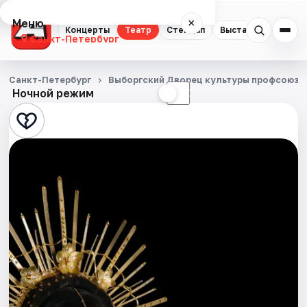
Меню
×
Концерты
Театр
Стендап
Выставки
Квест
Санкт-Петербург
Концерты
Санкт-Петербург
Выборгский Дворец культуры профсоюзо
Ночной режим
☀
☾
Театр
Стендап
Выставки
Квесты
Экскурсии
Спорт
События