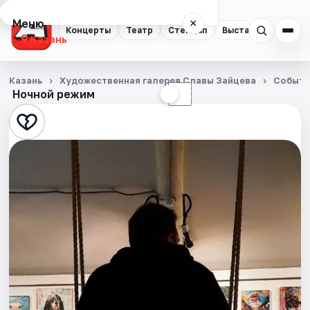
Меню
×
Концерты
Театр
Стендап
Выставки
Квест
Казань
Концерты
Казань
Художественная галерея Славы Зайцева
Событи
Ночной режим
☀
☾
Театр
Стендап
Выставки
Квесты
Экскурсии
Спорт
События