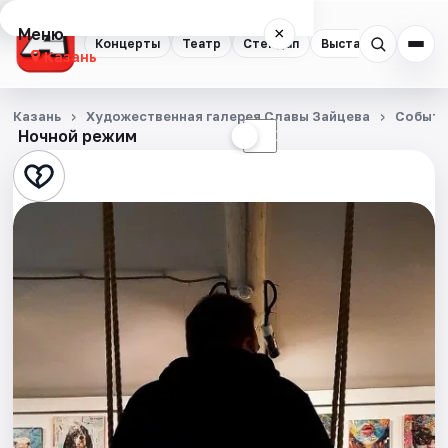
Меню
×
Концерты
Театр
Стендап
Выставки
Квест
Казань
Концерты
Казань
Художественная галерея Славы Зайцева
Событи
Ночной режим
☀
☾
Театр
Стендап
Выставки
Квесты
Экскурсии
Спорт
События