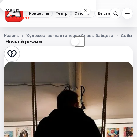
Меню
×
Концерты
Театр
Стендап
Выставки
Квест
Казань
Концерты
Казань
Художественная галерея Славы Зайцева
Событи
Ночной режим
☀
☾
Театр
Стендап
Выставки
Квесты
Экскурсии
Спорт
События