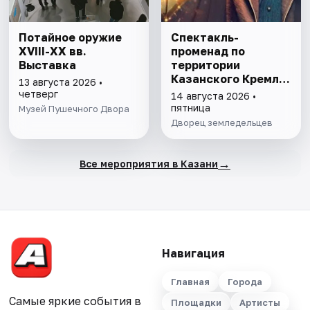
Потайное оружие
Спектакль-
XVIII-XX вв.
променад по
Выставка
территории
Казанского Кремля
13 августа 2026 •
с фонарщиком
четверг
14 августа 2026 •
Фаролеро
пятница
Музей Пушечного Двора
Дворец земледельцев
→
Все мероприятия в Казани
Навигация
Главная
Города
Самые яркие события в
Площадки
Артисты