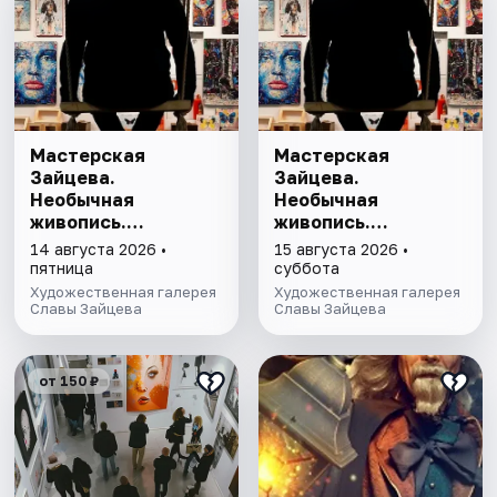
Мастерская
Мастерская
Зайцева.
Зайцева.
Необычная
Необычная
живопись.
живопись.
Необычная графика
Необычная графика
14 августа 2026 •
15 августа 2026 •
пятница
суббота
Художественная галерея
Художественная галерея
Славы Зайцева
Славы Зайцева
от 150 ₽