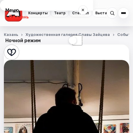
Меню
×
Концерты
Театр
Стендап
Выставки
Квест
Казань
Концерты
Казань
Художественная галерея Славы Зайцева
Событи
Ночной режим
☀
☾
Театр
Стендап
Выставки
Квесты
Экскурсии
Спорт
События