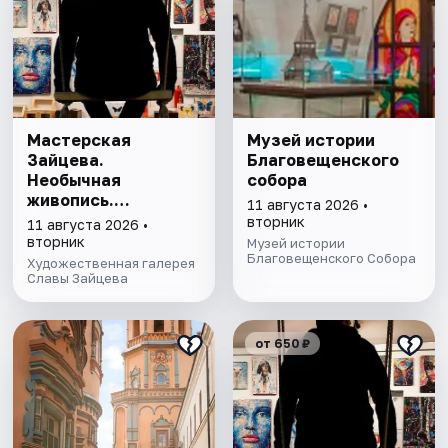
Мастерская
Музей истории
Зайцева.
Благовещенского
Необычная
собора
живопись.
11 августа 2026 •
Необычная графика
вторник
11 августа 2026 •
вторник
Музей истории
Благовещенского Собора
Художественная галерея
Славы Зайцева
от 650 ₽