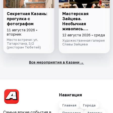
Секретная Казань:
Мастерская
прогулка с
Зайцева.
фотографом
Необычная
живопись.
11 августа 2026 •
Необычная графика
вторник
12 августа 2026 • среда
Место встречи: ул.
Художественная галерея
Татарстана, 3/2
Славы Зайцева
(ресторан Тюбетей)
→
Все мероприятия в Казани
Навигация
Главная
Города
Самые яркие события в
Площадки
Артисты