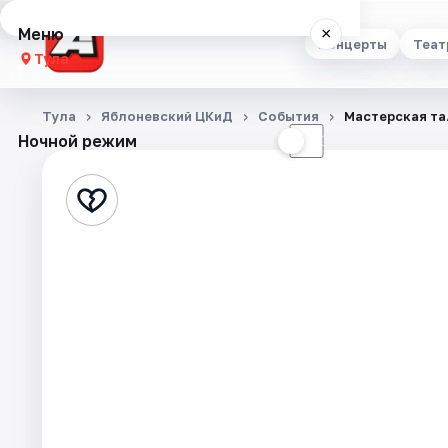
Меню
×
Концерты
Теат
Тула
Концерты
Тула
Яблоневский ЦКиД
События
Мастерская та
Ночной режим
☀
☾
Театр
Стендап
Выставки
Квесты
Экскурсии
Спорт
События