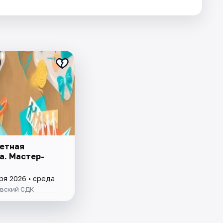
етная
а. Мастер-
ря 2026 • среда
вский СДК