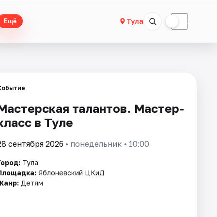
☀
☾
Тула
Ещё
Событие
Мастерская талантов. Мастер-
класс в Туле
28 сентября 2026
• понедельник • 10:00
Город:
Тула
Площадка:
Яблоневский ЦКиД
Жанр:
Детям