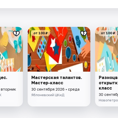
.
от 100 ₽
от 100 ₽
ес.
Мастерская талантов.
Разноцв
Мастер-класс
открытк
класс
 вторник
30 сентября 2026 • среда
30 сентяб
К
Яблоневский ЦКиД
Новопетро