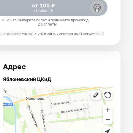
от 100 ₽
на Kassir.ru
2 шаг. Выберите билет и примените промокод
до оплаты
 erid: 25H8d7vbP8SRTvHZrUcdLB.
Действует до 31 августа 2026
Адрес
Яблоневский ЦКиД