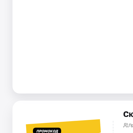
Города
Площадки
Артисты
Рейтинги
Ск
П
ПРОМОКОД