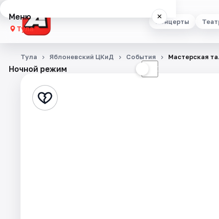
Меню
×
Концерты
Теат
Тула
Концерты
Тула
Яблоневский ЦКиД
События
Мастерская та
Ночной режим
☀
☾
Театр
Стендап
Выставки
Квесты
Экскурсии
Спорт
События