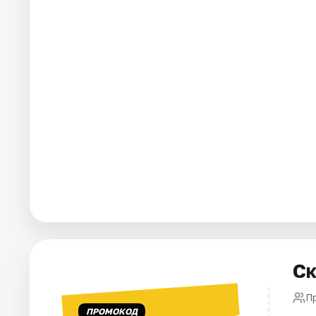
Города
Площадки
Артисты
Рейтинги
Ск
П
ПРОМОКОД