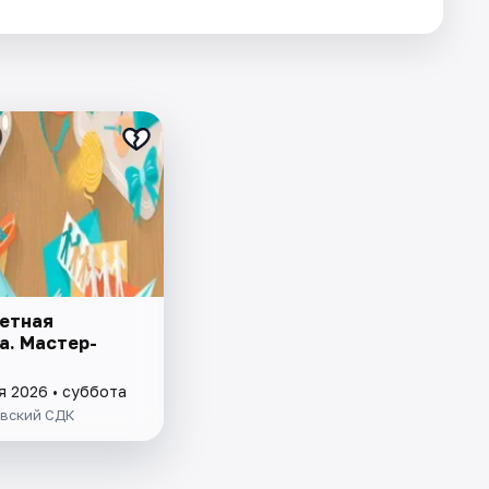
етная
а. Мастер-
я 2026 • суббота
вский СДК