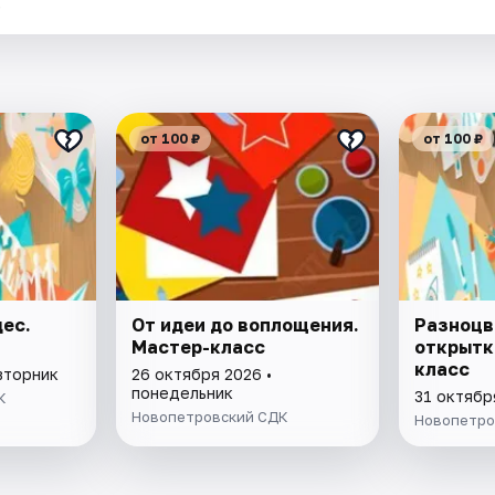
.
от 100 ₽
от 100 ₽
ес.
От идеи до воплощения.
Разноцв
Мастер-класс
открытк
класс
вторник
26 октября 2026 •
понедельник
31 октябр
К
Новопетровский СДК
Новопетро