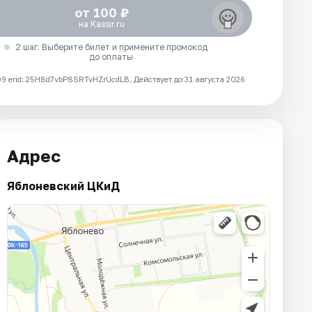
от 100 ₽
на Kassir.ru
2 шаг. Выберите билет и примените промокод
до оплаты
 erid: 25H8d7vbP8SRTvHZrUcdLB.
Действует до 31 августа 2026
Адрес
Яблоневский ЦКиД