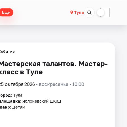
☀
☾
Тула
Ещё
Событие
Мастерская талантов. Мастер-
класс в Туле
25 октября 2026
• воскресенье • 10:00
Город:
Тула
Площадка:
Яблоневский ЦКиД
Жанр:
Детям