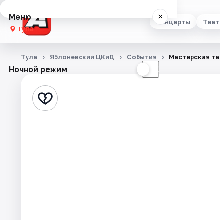
Меню
×
Концерты
Теат
Тула
Концерты
Тула
Яблоневский ЦКиД
События
Мастерская та
Ночной режим
☀
☾
Театр
Стендап
Выставки
Квесты
Экскурсии
Спорт
События