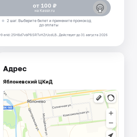
от 100 ₽
на Kassir.ru
2 шаг. Выберите билет и примените промокод
до оплаты
 erid: 25H8d7vbP8SRTvHZrUcdLB.
Действует до 31 августа 2026
Адрес
Яблоневский ЦКиД