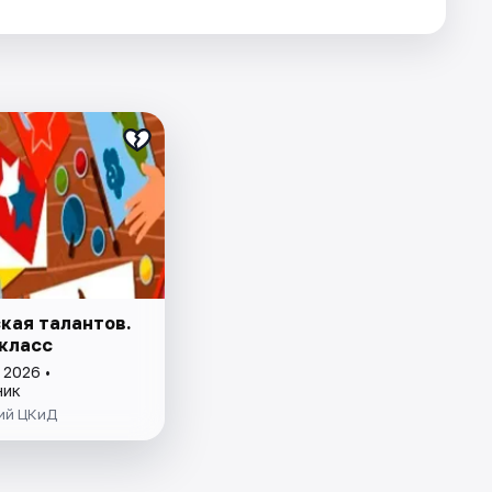
кая талантов.
класс
 2026 •
ник
ий ЦКиД