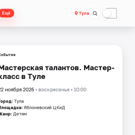
☀
☾
Тула
Ещё
Событие
Мастерская талантов. Мастер-
класс в Туле
22 ноября 2026
• воскресенье • 10:00
Город:
Тула
Площадка:
Яблоневский ЦКиД
Жанр:
Детям