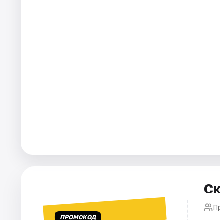
Города
Площадки
Артисты
Рейтинги
Ск
П
ПРОМОКОД