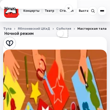
Меню
×
Концерты
Театр
Стендап
Выставки
Квест
Тула
Концерты
Тула
Яблоневский ЦКиД
События
Мастерская талант
Ночной режим
☀
☾
Театр
Стендап
Выставки
Квесты
Экскурсии
Спорт
События