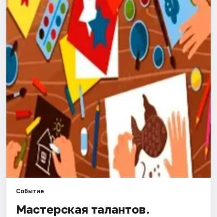
Города
Площадки
Артисты
Рейтинги
Событие
Мастерская талантов.