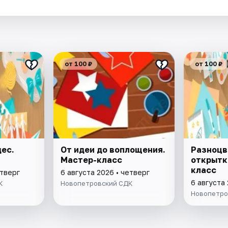
.
от 100 ₽
от 100 ₽
ес.
От идеи до воплощения.
Разноцв
Мастер-класс
открытк
класс
етверг
6 августа 2026 • четверг
6 августа 
К
Новопетровский СДК
Новопетро