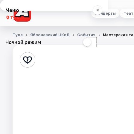
Меню
×
Концерты
Теат
Тула
Концерты
Тула
Яблоневский ЦКиД
События
Мастерская та
Ночной режим
☀
☾
Театр
Стендап
Выставки
Квесты
Экскурсии
Спорт
События