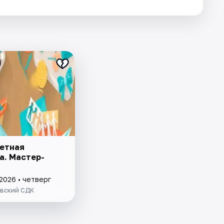
етная
а. Мастер-
2026 • четверг
вский СДК