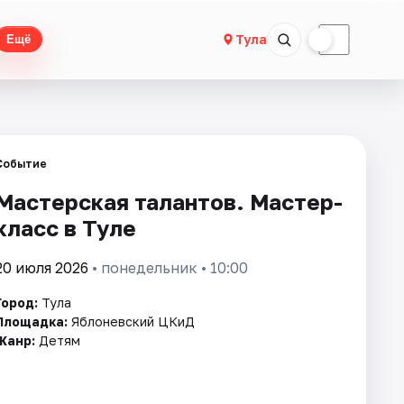
☀
☾
Тула
Ещё
Событие
Мастерская талантов. Мастер-
класс в Туле
20 июля 2026
• понедельник • 10:00
Город:
Тула
Площадка:
Яблоневский ЦКиД
Жанр:
Детям