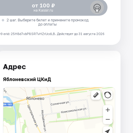
от 100 ₽
на Kassir.ru
2 шаг. Выберите билет и примените промокод
до оплаты
 erid: 25H8d7vbP8SRTvHZrUcdLB.
Действует до 31 августа 2026
Адрес
Яблоневский ЦКиД