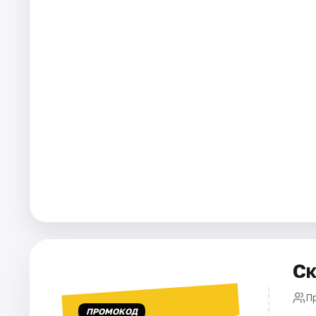
Города
Площадки
Артисты
Рейтинги
Ск
П
ПРОМОКОД