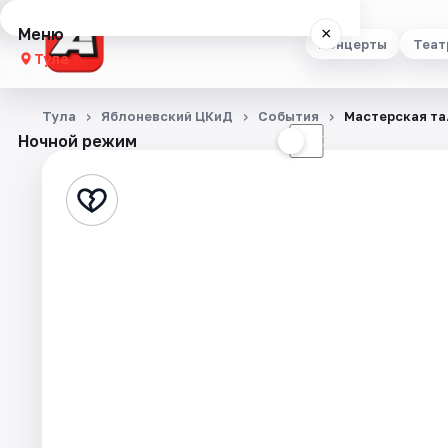
Меню
×
Концерты
Теат
Тула
Концерты
Тула
Яблоневский ЦКиД
События
Мастерская та
Ночной режим
☀
☾
Театр
Стендап
Выставки
Квесты
Экскурсии
Спорт
События