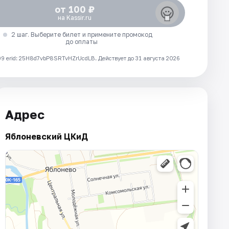
от 100 ₽
на Kassir.ru
2 шаг. Выберите билет и примените промокод
до оплаты
 erid: 25H8d7vbP8SRTvHZrUcdLB.
Действует до 31 августа 2026
Адрес
Яблоневский ЦКиД