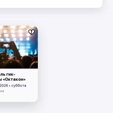
ль гик-
ы «Октакон»
 2026 • суббота
нка