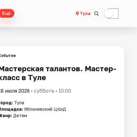
☀
☾
Тула
Ещё
Событие
Мастерская талантов. Мастер-
класс в Туле
18 июля 2026
• суббота • 10:00
Город:
Тула
Площадка:
Яблоневский ЦКиД
Жанр:
Детям