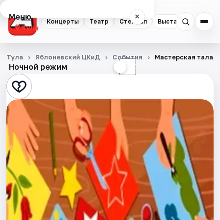
Меню
×
Концерты
Театр
Стендап
Выставки
Квест
Тула
Концерты
Тула
Яблоневский ЦКиД
События
Мастерская талант
Ночной режим
☀
☾
Театр
Стендап
Выставки
Квесты
Экскурсии
Спорт
События