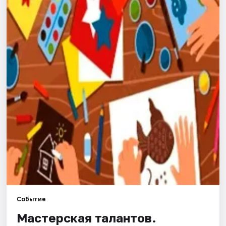
Города
Площадки
Артисты
Рейтинги
Событие
Мастерская талантов.