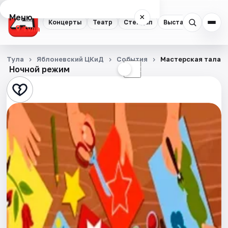
Меню
×
Концерты
Театр
Стендап
Выставки
Квест
Тула
Концерты
Тула
Яблоневский ЦКиД
События
Мастерская талант
Ночной режим
☀
☾
Театр
Стендап
Выставки
Квесты
Экскурсии
Спорт
События