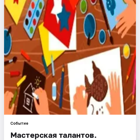
Города
Площадки
Артисты
Рейтинги
Событие
Мастерская талантов.