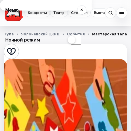
Меню
×
Концерты
Театр
Стендап
Выставки
Квест
Тула
Концерты
Тула
Яблоневский ЦКиД
События
Мастерская талант
Ночной режим
☀
☾
Театр
Стендап
Выставки
Квесты
Экскурсии
Спорт
События