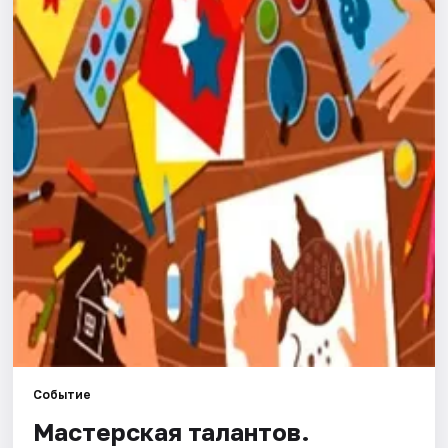
Города
Площадки
Артисты
Рейтинги
Событие
Мастерская талантов.