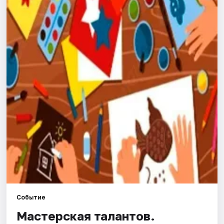
Города
Площадки
Артисты
Рейтинги
Событие
Мастерская талантов.