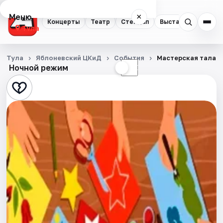
Меню
×
Концерты
Театр
Стендап
Выставки
Квест
Тула
Концерты
Тула
Яблоневский ЦКиД
События
Мастерская талант
Ночной режим
☀
☾
Театр
Стендап
Выставки
Квесты
Экскурсии
Спорт
События