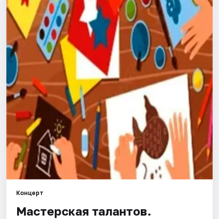
Города
Площадки
Артисты
Рейтинги
Концерт
Мастерская талантов.