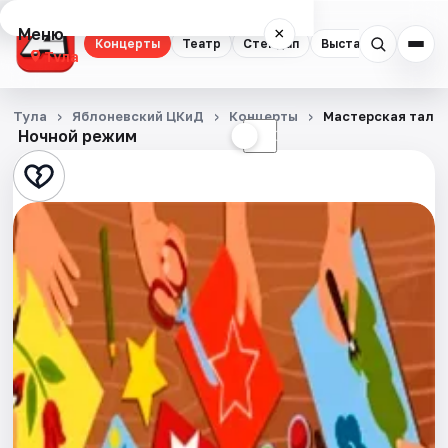
Меню
×
Концерты
Театр
Стендап
Выставки
Квест
Тула
Концерты
Тула
Яблоневский ЦКиД
Концерты
Мастерская тала
Ночной режим
☀
☾
Театр
Стендап
Выставки
Квесты
Экскурсии
Спорт
События