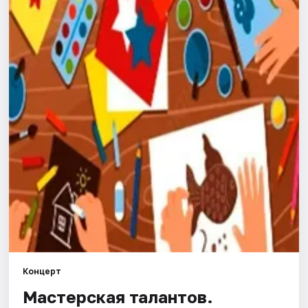
Города
Площадки
Артисты
Рейтинги
Концерт
Мастерская талантов.