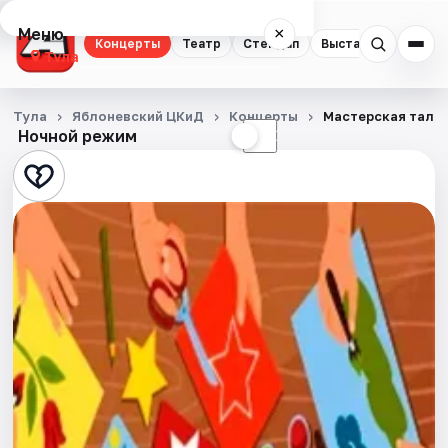
Меню
×
Концерты
Театр
Стендап
Выставки
Квест
Тула
Концерты
Тула
Яблоневский ЦКиД
Концерты
Мастерская тала
Ночной режим
☀
☾
Театр
Стендап
Выставки
Квесты
Экскурсии
Спорт
События