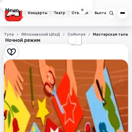
Меню
×
Концерты
Театр
Стендап
Выставки
Квест
Тула
Концерты
Тула
Яблоневский ЦКиД
События
Мастерская талант
Ночной режим
☀
☾
Театр
Стендап
Выставки
Квесты
Экскурсии
Спорт
События