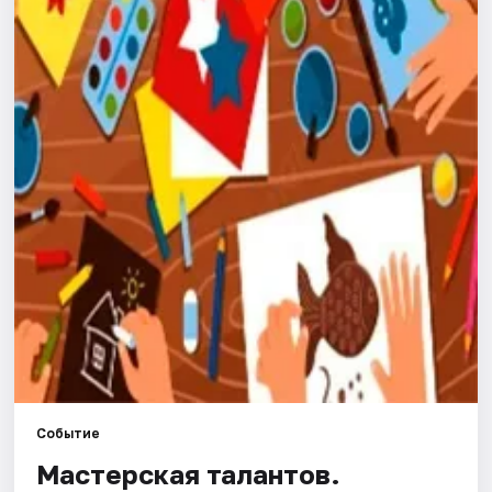
Города
Площадки
Артисты
Рейтинги
Событие
Мастерская талантов.