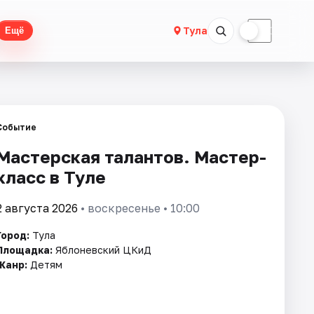
☀
☾
Тула
Ещё
Событие
Мастерская талантов. Мастер-
класс в Туле
2 августа 2026
• воскресенье • 10:00
Город:
Тула
Площадка:
Яблоневский ЦКиД
Жанр:
Детям