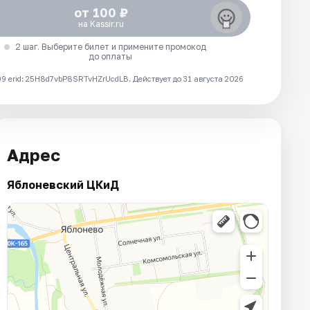
от 100 ₽
на Kassir.ru
2 шаг. Выберите билет и примените промокод
до оплаты
 erid: 25H8d7vbP8SRTvHZrUcdLB.
Действует до 31 августа 2026
Адрес
Яблоневский ЦКиД