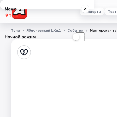
Меню
×
Концерты
Теат
Тула
Концерты
Тула
Яблоневский ЦКиД
События
Мастерская та
Ночной режим
☀
☾
Театр
Стендап
Выставки
Квесты
Экскурсии
Спорт
События