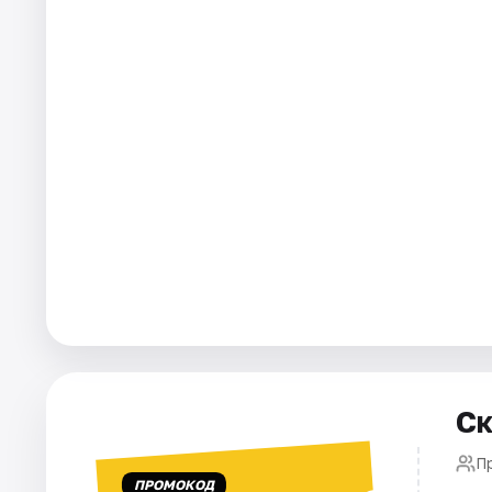
Города
Площадки
Артисты
Рейтинги
Ск
П
ПРОМОКОД