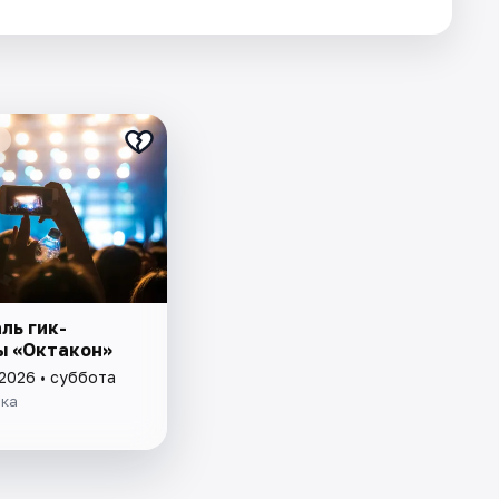
ль гик-
ы «Октакон»
 2026 • суббота
нка