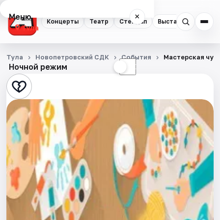
Меню
×
Концерты
Театр
Стендап
Выставки
Квест
Тула
Концерты
Тула
Новопетровский СДК
События
Мастерская чуд
Ночной режим
☀
☾
Театр
Стендап
Выставки
Квесты
Экскурсии
Спорт
События