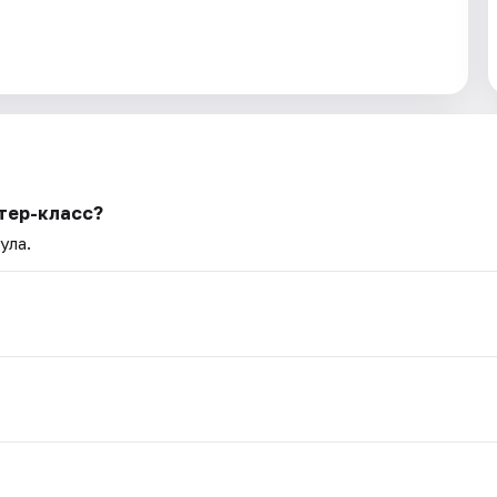
тер-класс?
ула.