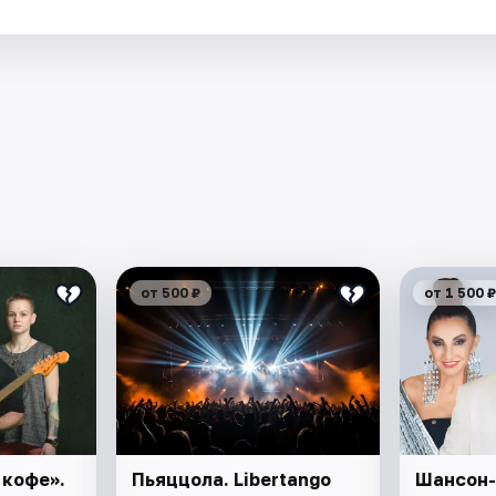
.
от 500 ₽
от 1 500 ₽
 кофе».
Пьяццола. Libertango
Шансон-