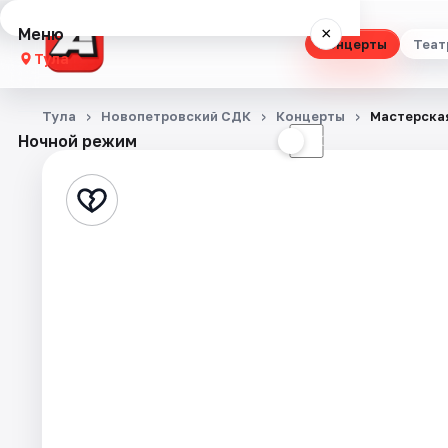
Меню
×
Концерты
Теат
Тула
Концерты
Тула
Новопетровский СДК
Концерты
Мастерская
Ночной режим
☀
☾
Театр
Стендап
Выставки
Квесты
Экскурсии
Спорт
События