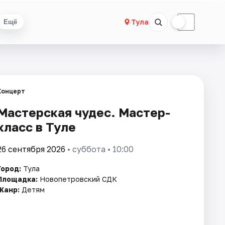
☀
☾
Тула
Ещё
Концерт
Мастерская чудес. Мастер-
класс в Туле
26 сентября 2026
• суббота • 10:00
Город:
Тула
Площадка:
Новопетровский СДК
Жанр:
Детям