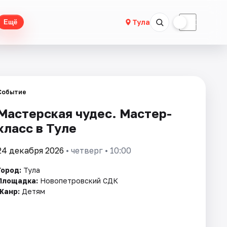
☀
☾
Тула
Ещё
Событие
Мастерская чудес. Мастер-
класс в Туле
24 декабря 2026
• четверг • 10:00
Город:
Тула
Площадка:
Новопетровский СДК
Жанр:
Детям