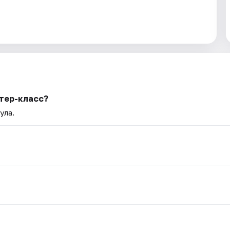
тер-класс?
ула.