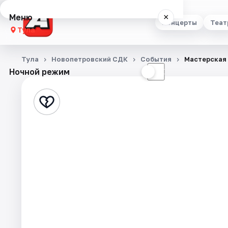
Меню
×
Концерты
Теат
Тула
Концерты
Тула
Новопетровский СДК
События
Мастерская 
Ночной режим
☀
☾
Театр
Стендап
Выставки
Квесты
Экскурсии
Спорт
События