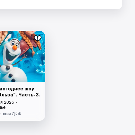
овогоднее шоу
Эльза". Часть-3.
я 2026 •
нье
енция ДКЖ