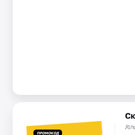
Города
Площадки
Артисты
Рейтинги
Ск
П
ПРОМОКОД