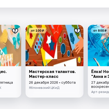
.
от 100 ₽
от 800 ₽
ес.
Мастерская талантов.
Ёлка! Н
Мастер-класс
"Анна и 
пятница
26 декабря 2026 • суббота
27 декабр
воскресе
К
Яблоневский ЦКиД
Арт-резид