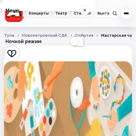
Меню
×
Концерты
Театр
Стендап
Выставки
Квест
Тула
Концерты
Тула
Новопетровский СДК
События
Мастерская чуд
Ночной режим
☀
☾
Театр
Стендап
Выставки
Квесты
Экскурсии
Спорт
События