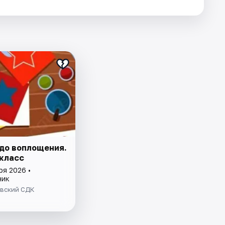
 до воплощения.
класс
ря 2026 •
ник
вский СДК