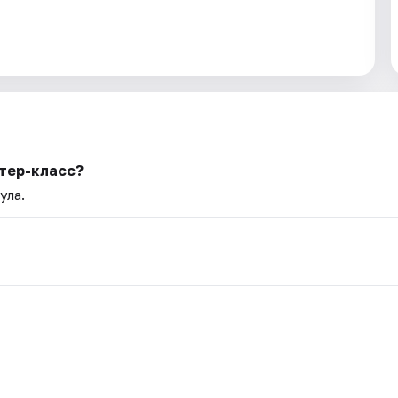
тер-класс?
ула.