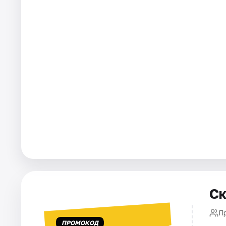
Города
Площадки
Артисты
Рейтинги
Ск
П
ПРОМОКОД