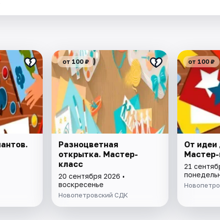
.
от 100 ₽
от 100 ₽
антов.
Разноцветная
От идеи
открытка. Мастер-
Мастер-
класс
21 сентяб
понедель
20 сентября 2026 •
воскресенье
Новопетро
Новопетровский СДК