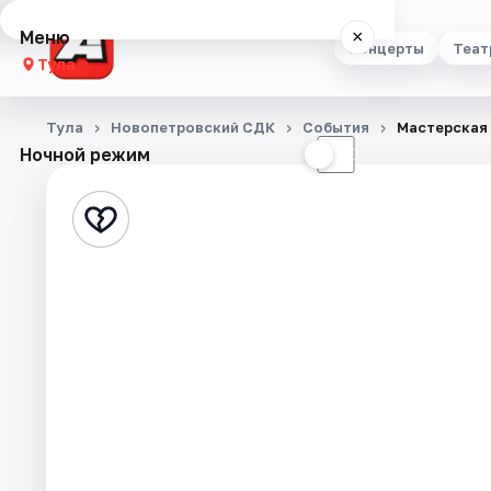
Меню
×
Концерты
Теат
Тула
Концерты
Тула
Новопетровский СДК
События
Мастерская 
Ночной режим
☀
☾
Театр
Стендап
Выставки
Квесты
Экскурсии
Спорт
События