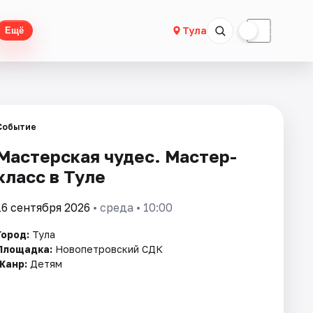
☀
☾
Тула
Ещё
Событие
Мастерская чудес. Мастер-
класс в Туле
16 сентября 2026
• среда • 10:00
Город:
Тула
Площадка:
Новопетровский СДК
Жанр:
Детям