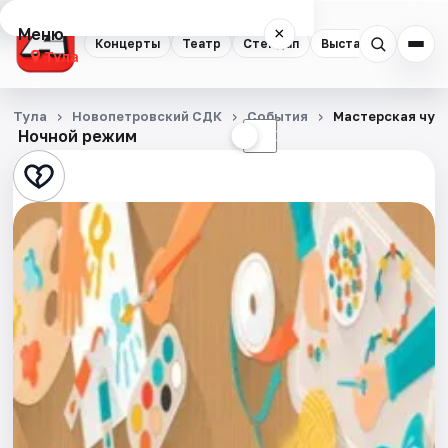
Меню
×
Концерты
Театр
Стендап
Выставки
Квест
Тула
Концерты
Тула
Новопетровский СДК
События
Мастерская чуд
Ночной режим
☀
☾
Театр
Стендап
Выставки
Квесты
Экскурсии
Спорт
События