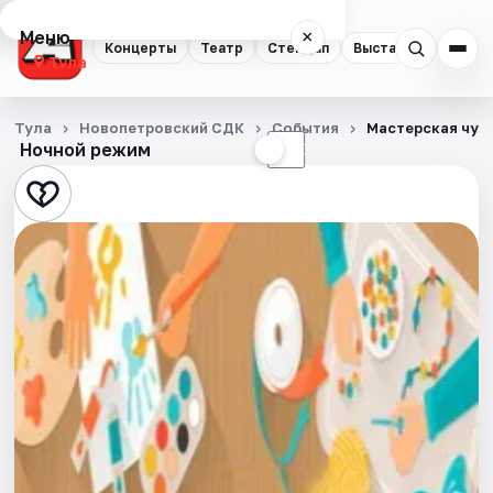
Меню
×
Концерты
Театр
Стендап
Выставки
Квест
Тула
Концерты
Тула
Новопетровский СДК
События
Мастерская чуд
Ночной режим
☀
☾
Театр
Стендап
Выставки
Квесты
Экскурсии
Спорт
События