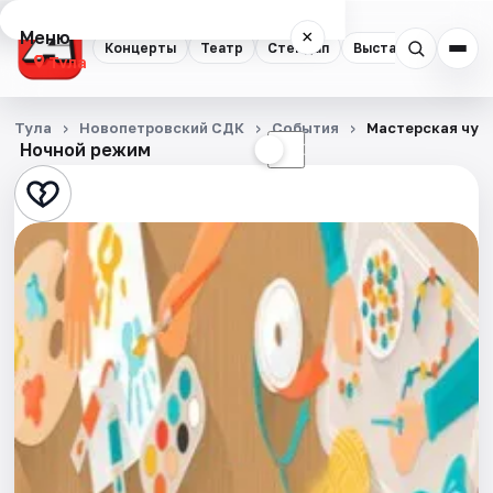
Меню
×
Концерты
Театр
Стендап
Выставки
Квест
Тула
Концерты
Тула
Новопетровский СДК
События
Мастерская чуд
Ночной режим
☀
☾
Театр
Стендап
Выставки
Квесты
Экскурсии
Спорт
События