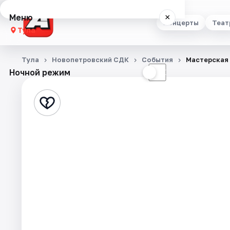
Меню
×
Концерты
Теат
Тула
Концерты
Тула
Новопетровский СДК
События
Мастерская 
Ночной режим
☀
☾
Театр
Стендап
Выставки
Квесты
Экскурсии
Спорт
События