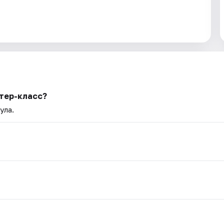
тер-класс?
ула.