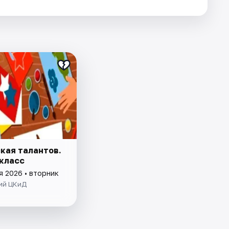
кая талантов.
класс
я 2026 • вторник
ий ЦКиД