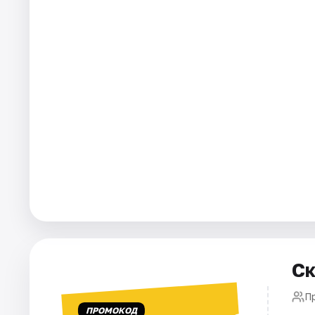
Города
Площадки
Артисты
Рейтинги
Ск
П
ПРОМОКОД