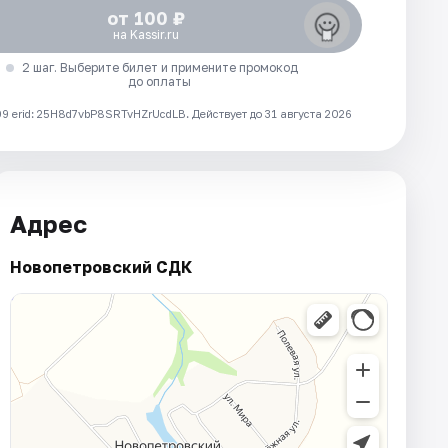
от 100 ₽
на Kassir.ru
2 шаг. Выберите билет и примените промокод
до оплаты
 erid: 25H8d7vbP8SRTvHZrUcdLB.
Действует до 31 августа 2026
Адрес
Новопетровский СДК