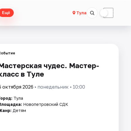
☀
☾
Тула
Ещё
Событие
Мастерская чудес. Мастер-
класс в Туле
5 октября 2026
• понедельник • 10:00
Город:
Тула
Площадка:
Новопетровский СДК
Жанр:
Детям