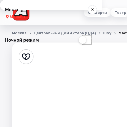
Меню
×
Концерты
Театр
Москва
Концерты
Москва
Центральный Дом Актера (ЦДА)
Шоу
Мас
Ночной режим
☀
☾
Театр
Стендап
Выставки
Квесты
Экскурсии
Спорт
События