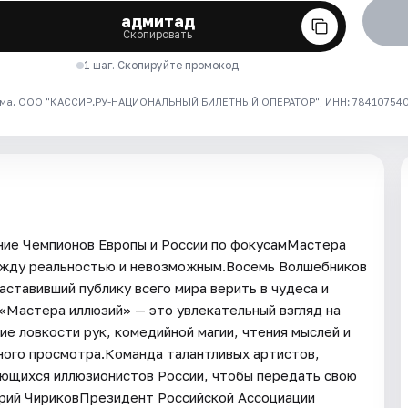
адмитад
Скопировать
1 шаг. Скопируйте промокод
ма. ООО "КАССИР.РУ-НАЦИОНАЛЬНЫЙ БИЛЕТНЫЙ ОПЕРАТОР", ИНН: 7841075409
ние Чемпионов Европы и России по фокусамМастера
между реальностью и невозможным.Восемь Волшебников
аставивший публику всего мира верить в чудеса и
«Мастера иллюзий» — это увлекательный взгляд на
ие ловкости рук, комедийной магии, чтения мыслей и
ного просмотра.Команда талантливых артистов,
ающихся иллюзионистов России, чтобы передать свою
трий ЧириковПрезидент Российской Ассоциации