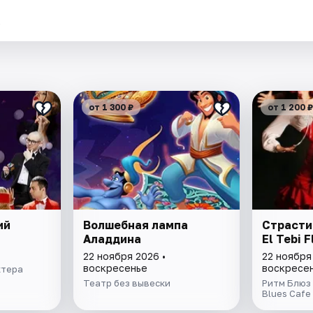
.
от 1 300 ₽
от 1 200 ₽
ий
Волшебная лампа
Страсти
Аладдина
El Tebi 
22 ноября 2026 •
22 ноября
воскресенье
воскресе
ктера
Театр без вывески
Ритм Блюз
Blues Cafe