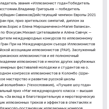
ладатель звания «Иллюзионист года»Победитель
асстоянии.Владимир Григорьев — победитель
ия)Вадим СавенковДействующий чемпион Европы 2021
Гран при, приз зрительских симпатий, диплом за
агии.Борис и Елена Мирошниченко«Магия баланса».
 по Фокусам.Михаил Цителашвили и Алёна Савчук —
едители международных конкурсов по иллюзионному
ь Гран При на Международном съезде Иллюзионистов
ской ассоциации иллюзионистов (РАИ). Заслуженный
риканских иллюзионистов и её полномочный
Академии иллюзионистов и многих других зарубежных
семирных фестивалей молодежи и студентов на о.
родном конгрессе иллюзионистов в Коломбо (Шри-
кое мастерство и развитие русской школы
ый волшебник» (Чехословакия), «Лучшее шоу года»
циальный приз «Маг международного класса — высшая
аль «За вклад в благотворительную и миротворческую
ик иллюзионных трюков и эффектов в спектаклях и
. Режиссёр-постановщик иллюзионных номеров.