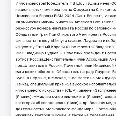
ИллюзионистовПобедитель ТВ Шоу «Удиви меня»Об
национальных чемпионатов по Фокусам на близком р
Чемпионата Европы FISM 2024 (Сант Винсент, Итал
«Комическая магия». Участник America's Got Talent.
режиссуру номера чемпионата России по салонной м
Обладатели Гран При Открытого Чемпионата России
финалисты тв шоу «Минута славы». Лауреаты и поб
искусству.Евгений КарелинCube MaestroОбладател
RMC.Владимир Руднев — Почетный президент Россий
артист России.Действительный член Ассоциации Аме
представитель в России. Почётный член Индийской 
магических обществ. Обладатель наград: Лауреат В
Куба, в Берлине, в Москве, 1-ое место на Междуна
Ланка), специальный приз «За высокое исполнительс
иллюзионного искусства» (США), звание «Заслуженн
(Япония), «Мистер супер пик-покет» (Япония), спе
категория «5 звездочек»» (Чили) и др. Золотая мед
деятельность» Московского фонда мира. Постановщ
мюзиклах театров Москвы, а также на телевидении