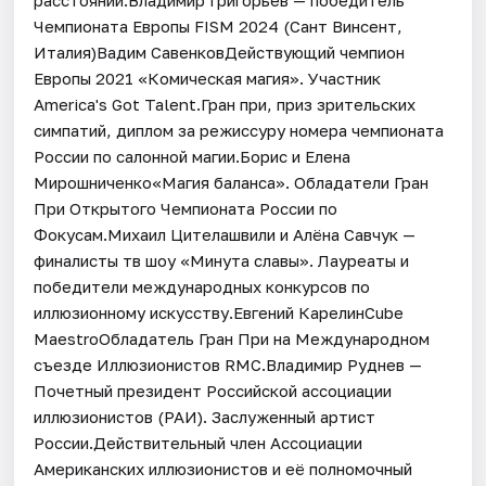
расстоянии.Владимир Григорьев — победитель
Чемпионата Европы FISM 2024 (Сант Винсент,
Италия)Вадим СавенковДействующий чемпион
Европы 2021 «Комическая магия». Участник
America's Got Talent.Гран при, приз зрительских
симпатий, диплом за режиссуру номера чемпионата
России по салонной магии.Борис и Елена
Мирошниченко«Магия баланса». Обладатели Гран
При Открытого Чемпионата России по
Фокусам.Михаил Цителашвили и Алёна Савчук —
финалисты тв шоу «Минута славы». Лауреаты и
победители международных конкурсов по
иллюзионному искусству.Евгений КарелинCube
MaestroОбладатель Гран При на Международном
съезде Иллюзионистов RMC.Владимир Руднев —
Почетный президент Российской ассоциации
иллюзионистов (РАИ). Заслуженный артист
России.Действительный член Ассоциации
Американских иллюзионистов и её полномочный