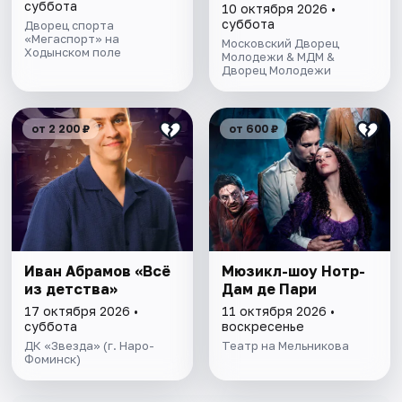
суббота
10 октября 2026 •
суббота
Дворец спорта
«Мегаспорт» на
Московский Дворец
Ходынском поле
Молодежи & МДМ &
Дворец Молодежи
от 2 200 ₽
от 600 ₽
Иван Абрамов «Всё
Мюзикл-шоу Нотр-
из детства»
Дам де Пари
17 октября 2026 •
11 октября 2026 •
суббота
воскресенье
ДК «Звезда» (г. Наро-
Театр на Мельникова
Фоминск)