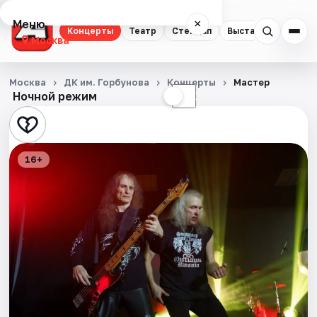
Меню
×
Концерты
Театр
Стендап
Выставки
Квест
Москва
Концерты
Москва
ДК им. Горбунова
Концерты
Мастер
Ночной режим
☀
☾
Театр
Стендап
16+
Выставки
Квесты
Экскурсии
Спорт
События