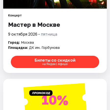
Города
Концерт
Мастер в Москве
Площадки
9 октября 2026
• пятница
Артисты
Город:
Москва
Рейтинги
Площадка:
ДК им. Горбунова
Билеты со скидкой
на Яндекс Афише
ПРОМОКОД
10%