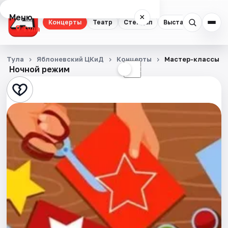
Меню
×
Концерты
Театр
Стендап
Выставки
Квест
Тула
Концерты
Тула
Яблоневский ЦКиД
Концерты
Мастер-классы "О
Ночной режим
☀
☾
Театр
Стендап
Выставки
Квесты
Экскурсии
Спорт
События