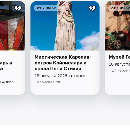
от 2 950 ₽
от 1 390 ₽
Мистическая Карелия:
Музей Г
арь в
остров Койонсаари и
18 август
а
скала Пяти Стихий
ТЦ "Перин
18 августа 2026 • вторник
вторник
Казанская пл.