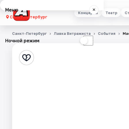
Меню
×
Концерты
Театр
С
Санкт-Петербург
Концерты
Санкт-Петербург
Лавка Витражиста
События
Ма
Ночной режим
☀
☾
Театр
Стендап
Выставки
Квесты
Экскурсии
Спорт
События