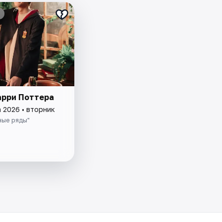
арри Поттера
а 2026 • вторник
ные ряды"