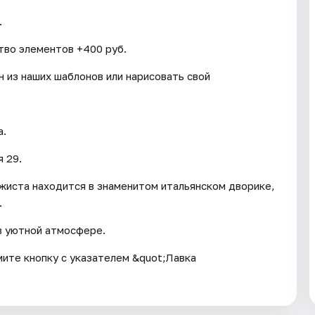
.
тво элементов +400 руб.
 из наших шаблонов или нарисовать свой
а.
 29.
жиста находится в знаменитом итальянском дворике,
.
в уютной атмосфере.
мите кнопку с указателем &quot;Лавка