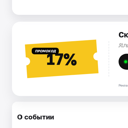
Города
Площадки
Ск
Артисты
П
ПРОМОКОД
17%
Рейтинги
Рекла
О событии