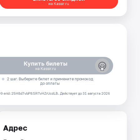
на Kassir.ru
Купить билеты
на Kassir.ru
2 шаг. Выберите билет и примените промокод
до оплаты
 erid: 25H8d7vbP8SRTvHZrUcdLB.
Действует до 31 августа 2026
Адрес