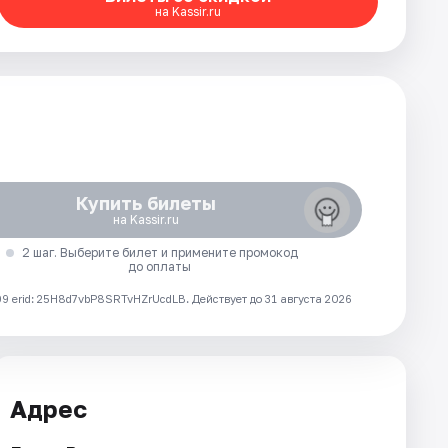
на Kassir.ru
Купить билеты
на Kassir.ru
2 шаг. Выберите билет и примените промокод
до оплаты
 erid: 25H8d7vbP8SRTvHZrUcdLB.
Действует до 31 августа 2026
Адрес