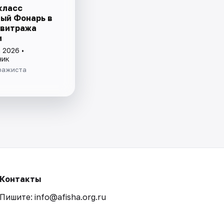
класс
ый Фонарь в
 витража
и
 2026 •
ник
ражиста
Контакты
Пишите: info@afisha.org.ru