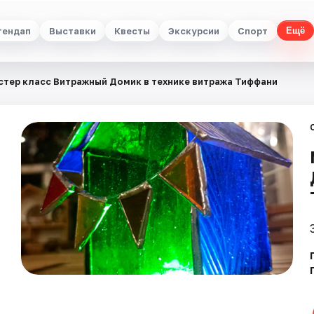
тендап
Выставки
Квесты
Экскурсии
Спорт
Ещё
стер класс Витражный Домик в технике витража Тиффани