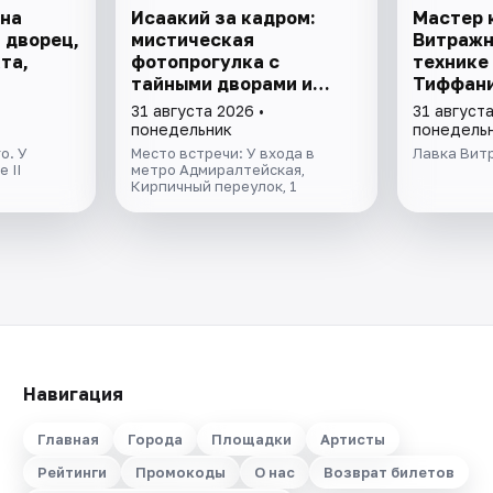
 на
Исаакий за кадром:
Мастер 
 дворец,
мистическая
Витражн
та,
фотопрогулка с
технике
тайными дворами и
Тиффан
колоннадой
31 августа 2026 •
31 августа
понедельник
понедель
о. У
Место встречи: У входа в
Лавка Вит
 II
метро Адмиралтейская,
Кирпичный переулок, 1
Навигация
Главная
Города
Площадки
Артисты
Рейтинги
Промокоды
О нас
Возврат билетов