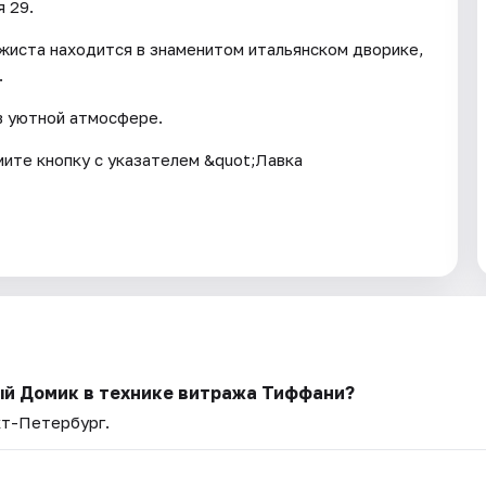
 29.
жиста находится в знаменитом итальянском дворике,
.
в уютной атмосфере.
мите кнопку с указателем &quot;Лавка
ый Домик в технике витража Тиффани?
кт-Петербург.