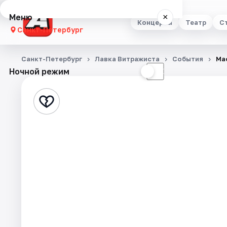
Меню
×
Концерты
Театр
С
Санкт-Петербург
Концерты
Санкт-Петербург
Лавка Витражиста
События
Ма
Ночной режим
☀
☾
Театр
Стендап
Выставки
Квесты
Экскурсии
Спорт
События