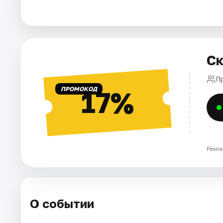
Города
Площадки
Ск
Артисты
П
ПРОМОКОД
17%
Рейтинги
Рекла
О событии