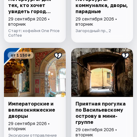
тех, кто хочет
коммуналка, дворы,
увидеть город
парадные
иначе
29 сентября 2026 •
29 сентября 2026 •
вторник
вторник
Старт: кофейня One Price
Загородный пр., 2
Coffee
от 1 150 ₽
Императорские и
Приятная прогулка
великокняжеские
по Васильевскому
дворцы
острову в мини-
группе
29 сентября 2026 •
вторник
29 сентября 2026 •
вторник
Экскурсии отправление